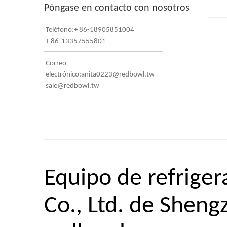
Póngase en contacto con nosotros
Teléfono:+ 86-18905851004
+ 86-13357555801
Correo
electrónico:anita0223@redbowl.tw
sale@redbowl.tw
Equipo de refriger
Co., Ltd. de Sheng