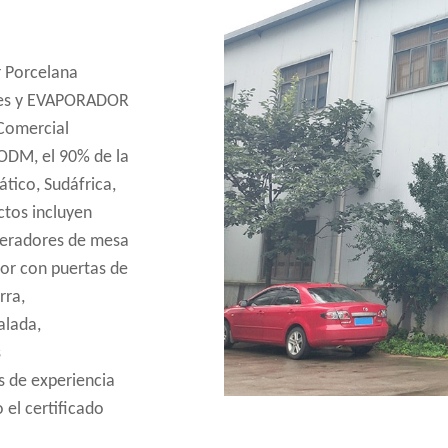
r
Porcelana
es
y
EVAPORADOR
Comercial
DM, el 90% de la
ático, Sudáfrica,
ctos incluyen
rigeradores de mesa
or con puertas de
rra,
alada,
s
 de experiencia
 el certificado