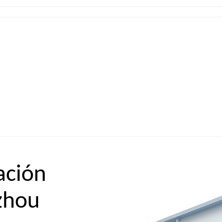
ación
zhou