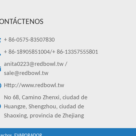
ONTÁCTENOS
+ 86-0575-83507830
+ 86-18905851004/+ 86-13357555801
anita0223@redbowl.tw
/
sale@redbowl.tw
Http://www.redbowl.tw
No 68, Camino Zhenxi, ciudad de
Huangze, Shengzhou, ciudad de
Shaoxing, provincia de Zhejiang
rechos.
EVAPORADOR