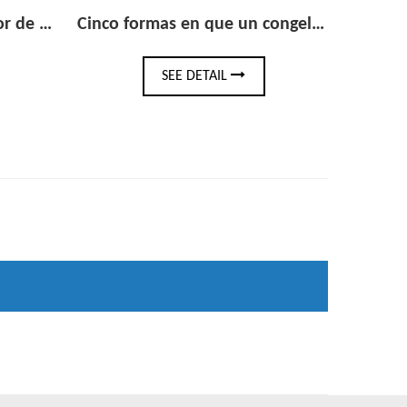
Cinco formas en que un congelador con puerta de vidrio puede aumentar las compras impulsivas en el comercio minorista
Refrigerador vertical de acero inoxidable: la guía de compra completa para cocinas comerciales
IL
SEE DETAIL