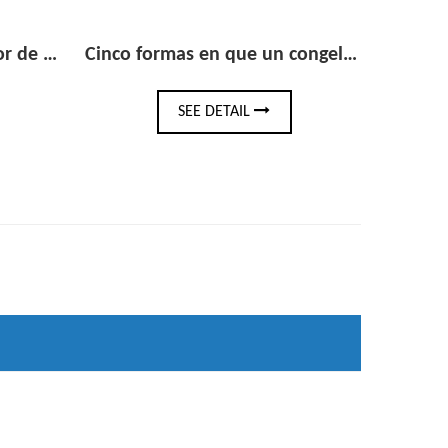
Cinco formas en que un congelador con puerta de vidrio puede aumentar las compras impulsivas en el comercio minorista
Refrigerador vertical de acero inoxidable: la guía de compra completa para c
 DETAIL
SEE DETAIL