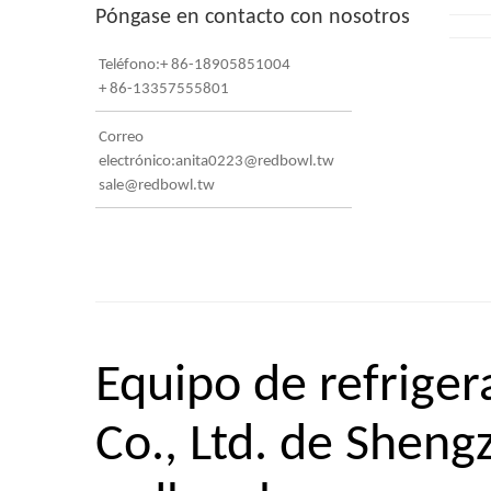
Póngase en contacto con nosotros
Teléfono:+ 86-18905851004
+ 86-13357555801
Correo
electrónico:anita0223@redbowl.tw
sale@redbowl.tw
Equipo de refriger
Co., Ltd. de Sheng