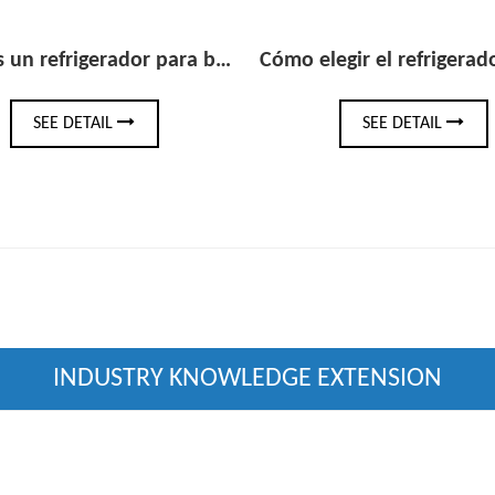
iferencia de un mini refrigerador estándar?
Cómo elegir el refrigerador de bebidas debajo del mostrador adecuado para su bar o cocina
SEE DETAIL
SEE
INDUSTRY KNOWLEDGE EXTENSION