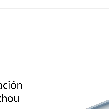
ación
zhou