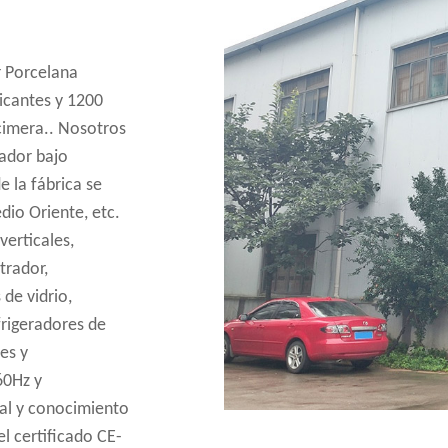
r
Porcelana
icantes
y
1200
cimera.
. Nosotros
ador bajo
 la fábrica se
dio Oriente, etc.
verticales,
trador,
de vidrio,
frigeradores de
es y
60Hz y
al y conocimiento
l certificado CE-