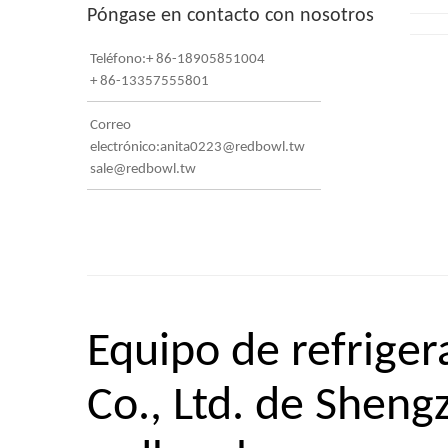
Póngase en contacto con nosotros
Teléfono:+ 86-18905851004
+ 86-13357555801
Correo
electrónico:anita0223@redbowl.tw
sale@redbowl.tw
Equipo de refriger
Co., Ltd. de Sheng