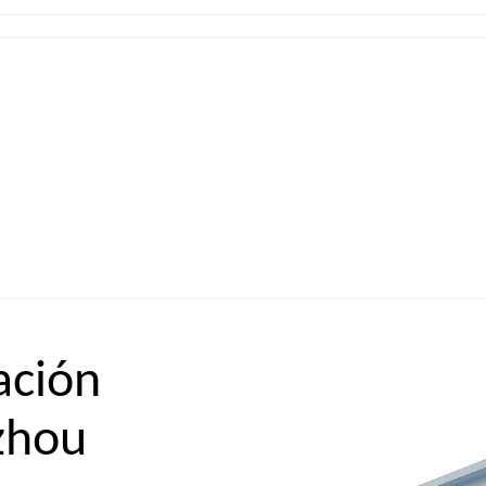
ación
zhou