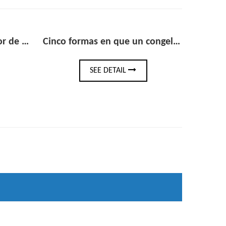
Cinco formas en que un congelador con puerta de vidrio puede aumentar las compras impulsivas en el comercio minorista
Refrigerador vertical de acero inoxidable: la guía de compra completa para cocinas comerciales
DETAIL
SEE DETAIL