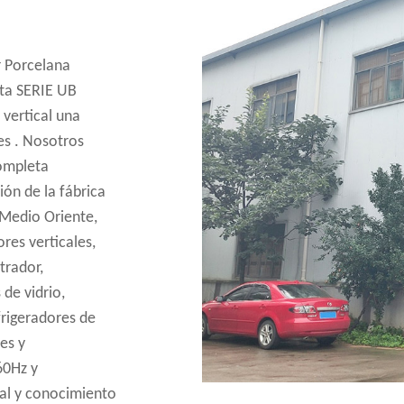
r
Porcelana
eta SERIE UB
 vertical una
res
. Nosotros
completa
ón de la fábrica
, Medio Oriente,
res verticales,
trador,
de vidrio,
frigeradores de
es y
60Hz y
al y conocimiento