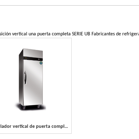
sición vertical una puerta completa SERIE UB Fabricantes de refrige
Enfriador vertical de puerta completa de acero inoxidable de 1 puerta